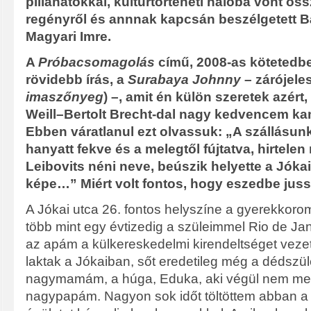
pillanatokkal, kultúrtörténeti hálóba vont ös
regényről és annnak kapcsán beszélgetett B
Magyari Imre.
A
Próbacsomagolás
című, 2008-as kötetedb
rövidebb írás, a
Surabaya Johnny
– zárójele
imaszőnyeg
) –, amit én külön szeretek azért,
Weill–Bertolt Brecht-dal nagy kedvencem k
Ebben váratlanul ezt olvassuk: „A szállásun
hanyatt fekve és a melegtől fújtatva, hirtele
Leibovits néni neve, beúszik helyette a Jóka
képe…” Miért volt fontos, hogy eszedbe jus
A Jókai utca 26. fontos helyszíne a gyerekkorom
több mint egy évtizedig a szüleimmel Rio de Ja
az apám a külkereskedelmi kirendeltséget ve
laktak a Jókaiban, sőt eredetileg még a dédszül
nagymamám, a húga, Eduka, aki végül nem ment
nagypapám. Nagyon sok időt töltöttem abban 