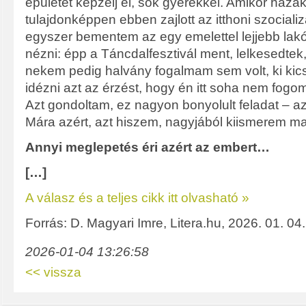
épületet képzelj el, sok gyerekkel. Amikor hazak
tulajdonképpen ebben zajlott az itthoni szocial
egyszer bementem az egy emelettel lejjebb lakó
nézni: épp a Táncdalfesztivál ment, lelkesedtek,
nekem pedig halvány fogalmam sem volt, ki kics
idézni azt az érzést, hogy én itt soha nem fog
Azt gondoltam, ez nagyon bonyolult feladat – az
Mára azért, azt hiszem, nagyjából kiismerem 
Annyi meglepetés éri azért az embert…
[…]
A válasz és a teljes cikk itt olvasható »
Forrás: D. Magyari Imre, Litera.hu, 2026. 01. 04.
2026-01-04 13:26:58
<< vissza