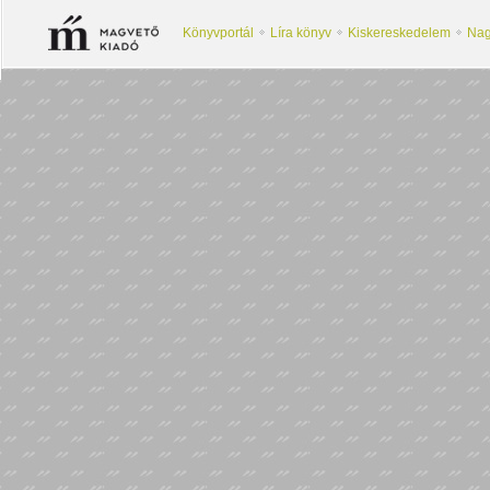
Könyvportál
Líra könyv
Kiskereskedelem
Nag