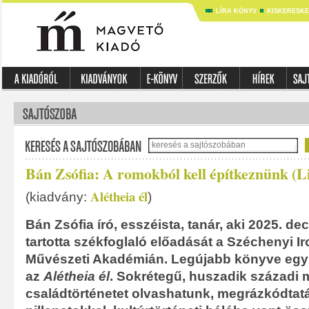
LÍRA KÖNYV
KISKERESK
Bán Zsófia: A romokból kell építkeznünk (L
Alétheia él
(kiadvány:
)
Bán Zsófia író, esszéista, tanár, aki 2025. d
tartotta székfoglaló előadását a Széchenyi I
Művészeti Akadémián. Legújabb könyve egyú
az
Alétheia él
. Sokrétegű, huszadik századi
családtörténetet olvashatunk, megrázkódtatá