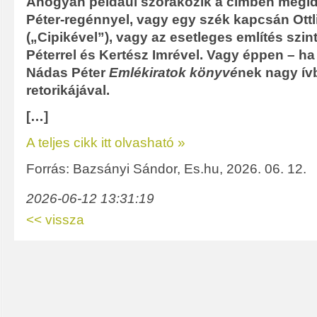
Ahogyan például szórakozik a címben megid
Péter-regénnyel, vagy egy szék kapcsán Ottl
(„Cipikével”), vagy az esetleges említés szin
Péterrel és Kertész Imrével. Vagy éppen – ha
Nádas Péter
Emlékiratok könyvé
nek nagy ívb
retorikájával.
[…]
A teljes cikk itt olvasható »
Forrás: Bazsányi Sándor, Es.hu, 2026. 06. 12.
2026-06-12 13:31:19
<< vissza