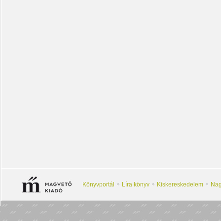
Könyvportál
Líra könyv
Kiskereskedelem
Nag