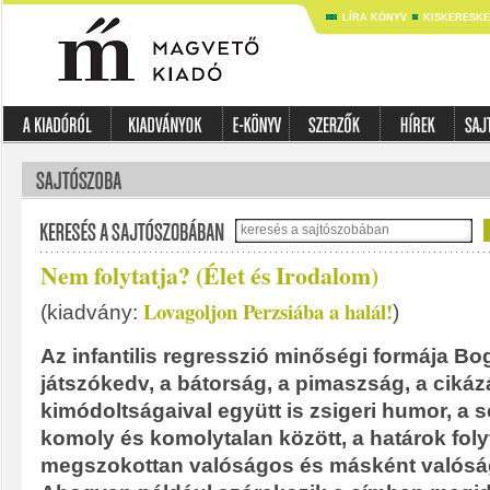
LÍRA KÖNYV
KISKERESK
Nem folytatja? (Élet és Irodalom)
Lovagoljon Perzsiába a halál!
(kiadvány:
)
Az infantilis regresszió minőségi formája Bo
játszókedv, a bátorság, a pimaszság, a cikázá
kimódoltságaival együtt is zsigeri humor, a 
komoly és komolytalan között, a határok fol
megszokottan valóságos és másként valós