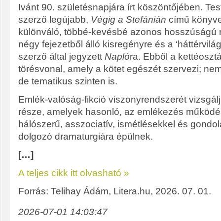
Ivánt 90. születésnapjára írt köszöntőjében. Test
szerző legújabb,
Végig a Stefánián
című könyve 
különváló, többé-kevésbé azonos hosszúságú ré
négy fejezetből álló kisregényre és a ‘háttérvilá
szerző által jegyzett
Napló
ra. Ebből a kettéosztá
törésvonal, amely a kötet egészét szervezi; nem
de tematikus szinten is.
Emlék-valóság-fikció viszonyrendszerét vizsgál
része, amelyek hasonló, az emlékezés működé
hálószerű, asszociatív, ismétlésekkel és gondol
dolgozó dramaturgiára épülnek.
[…]
A teljes cikk itt olvasható »
Forrás: Telihay Ádám, Litera.hu, 2026. 07. 01.
2026-07-01 14:03:47