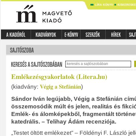
LÍRA KÖNYV
KISKERESK
Emlékezésgyakorlatok (Litera.hu)
Végig a Stefánián
(kiadvány:
)
Sándor Iván legújabb, Végig a Stefánián cí
összemosódik múlt és jelen, realitás és fikci
Emlék- és álomképekből, fragmentált történ
katedrális. – Telihay Ádám recenziója.
„Testet öltött emlékezet” – Földényi F. László j