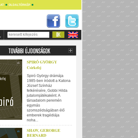
AT
OLDALTÉRKÉP
SPIRÓ GYÖRGY
Csirkefej
Spiró György drámája
1985-ben íródott a Katona
József Színház
felkérésére, Gobbi Hilda
jutalomjátékaként. A
társadalom peremén
egymás
szomszédságában élő
emberek tragédiája
noha...
SHAW, GERORGE
BERNARD