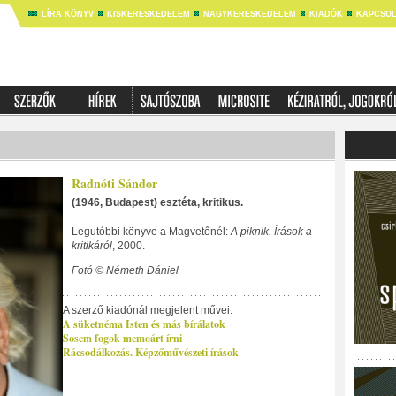
LÍRA KÖNYV
KISKERESKEDELEM
NAGYKERESKEDELEM
KIADÓK
KAPCSOL
Radnóti Sándor
(1946, Budapest) esztéta, kritikus.
Legutóbbi könyve a Magvetőnél:
A piknik. Írások a
kritikáról
, 2000.
Fotó © Németh Dániel
A szerző kiadónál megjelent művei:
A süketnéma Isten és más bírálatok
Sosem fogok memoárt írni
Rácsodálkozás. Képzőművészeti írások