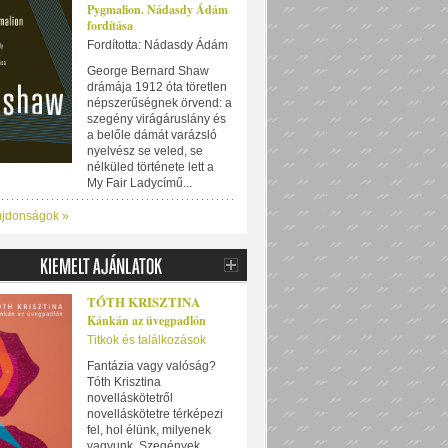
Pygmalion. Nádasdy Ádám
fordítása
Fordította: Nádasdy Ádám
George Bernard Shaw
drámája 1912 óta töretlen
népszerűségnek örvend: a
szegény virágáruslány és
a belőle dámát varázsló
nyelvész se veled, se
nélküled története lett a
My Fair Ladycímű...
újdonságok »
TÓTH KRISZTINA
Kánkán az üvegpadlón
Titkok és találkozások
Fantázia vagy valóság?
Tóth Krisztina
novelláskötetről
novelláskötetre térképezi
fel, hol élünk, milyenek
vagyunk. Szegények,