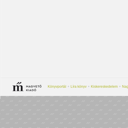
Könyvportál
Líra könyv
Kiskereskedelem
Nag