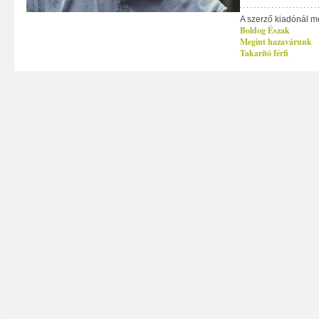
A szerző kiadónál m
Boldog Észak
Megint hazavárunk
Takarító férfi