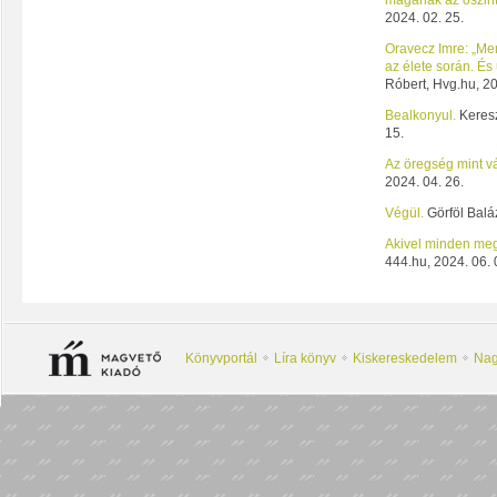
magának az őszint
2024. 02. 25.
Oravecz Imre: „Me
az élete során. És 
Róbert, Hvg.hu, 20
Bealkonyul.
Keresz
15.
Az öregség mint v
2024. 04. 26.
Végül.
Görföl Baláz
Akivel minden meg
444.hu, 2024. 06. 
Könyvportál
Líra könyv
Kiskereskedelem
Nag