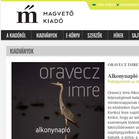
LÍRA KÖNYV
KISKERESK
ORAVECZ IMRE
Alkonynapló
Feljegyzések az id
Oravecz Imre Alko
teljességének kata
mindennapjainak 
és kíméletlen ősz
Kertész Imre naplói
fontos, hogy az ad
események történt
tükröződéseken va
naplójegyzetben ál
kakukk, a gólya, a