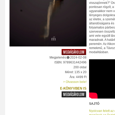
visszajönnek?" Or
pontosan rögzít, a 
ugyanakkor nem vé
lényeges dolgokra
az életre, a szemé
állandóságaira és v
folyamatos párbes
szervesen összefü
ami vele együtt táv
maradnak. A határb
peremén. Az Alkon
remekmű, a Távozó
modalitásban.
Megjelenés:
2024-02-08
ISBN: 9789631442496
200 oldal
Méret: 135 x 20
Ára: 4499 Ft
> Olvasson bele!
E-KÖNYVBEN IS
SAJTÓ
Nyolcvan felett a