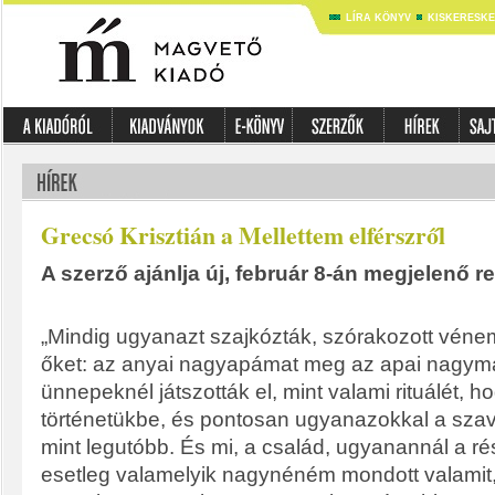
LÍRA KÖNYV
KISKERESK
Grecsó Krisztián a Mellettem elférszről
A szerző ajánlja új, február 8-án megjelenő r
„Mindig ugyanazt szajkózták, szórakozott vén
őket: az anyai nagyapámat meg az apai nagy
ünnepeknél játszották el, mint valami rituálét, 
történetükbe, és pontosan ugyanazokkal a szav
mint legutóbb. És mi, a család, ugyanannál a ré
esetleg valamelyik nagynéném mondott valamit