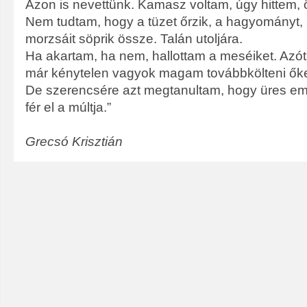
Azon is nevettünk. Kamasz voltam, úgy hittem, ö
Nem tudtam, hogy a tüzet őrzik, a hagyományt,
morzsáit söprik össze. Talán utoljára.
Ha akartam, ha nem, hallottam a meséiket. Azót
már kénytelen vagyok magam továbbkölteni őke
De szerencsére azt megtanultam, hogy üres emb
fér el a múltja.”
Grecsó Krisztián