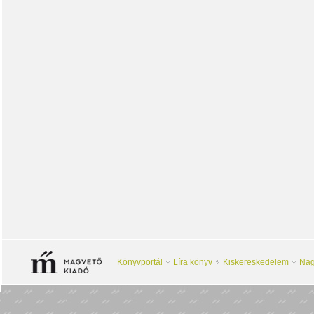
Könyvportál
Líra könyv
Kiskereskedelem
Nag