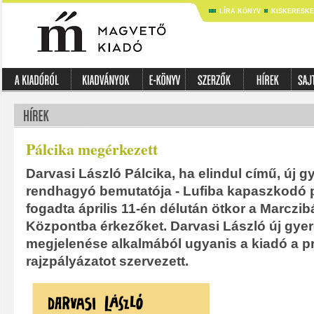
LÍRA KÖNYV
KISKERESK
Pálcika megérkezett
Darvasi László Pálcika, ha elindul című, új
rendhagyó bemutatója - Lufiba kapaszkodó p
fogadta április 11-én délután ötkor a Marczib
Központba érkezőket. Darvasi László új gy
megjelenése alkalmából ugyanis a kiadó a p
rajzpályázatot szervezett.