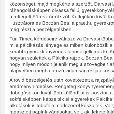
közönséget, majd megkérte a szerzőt, Darvasi 
ráhangolásképpen olvassa fel új gyerekkönyvébő
a rettegett Fűrész úrról szól. Kettejükön kívül K
illusztrátora és Boczán Bea, a prae.hu gyerekro
még részt a beszélgetésben.
Turi Tímea kérdéseire válaszolva Darvasi többe
mi a pálcikázás lényege és miben különbözik a t
korábbi gyerekkönyvének főhősét jellemezte. Ko
hogyan születtek a Pálcika-rajzok, Boczán Bea p
hogy milyen módon jelenik meg a szövegben a
alapvetően meghatározó vidámság és játékoss
A rövid beszélgetés után következett a rajzpály
eredményhirdetése. Rengeteg könyvnyeremény t
dobogósokon kívül több különdíjat is kiosztott a
sokféleképpen képzelték el a gyerekek Pálcika f
alkotások is többféle módszerrel készültek. Volt, 
ragasztott papír-kivágásokat, volt, aki fekete fo