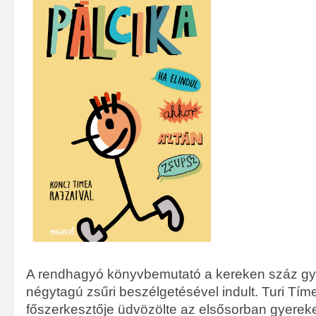
A rendhagyó könyvbemutató a kereken száz gyer
négytagú zsűri beszélgetésével indult. Turi Tí
főszerkesztője üdvözölte az elsősorban gyereke