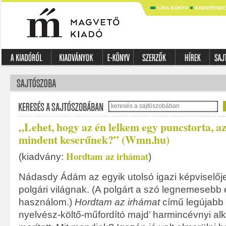
LÍRA KÖNYV
KISKERESK
„Lehet, hogy az én lelkem egy puncstorta, a
mindent keserűnek?” (Wmn.hu)
Hordtam az irhámat
(kiadvány:
)
Nádasdy Ádám az egyik utolsó igazi képviselőj
polgári világnak. (A polgárt a szó legnemesebb
használom.)
Hordtam az irhámat
című legújabb
nyelvész-költő-műfordító majd’ harmincévnyi alk