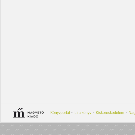
Könyvportál
Líra könyv
Kiskereskedelem
Nag