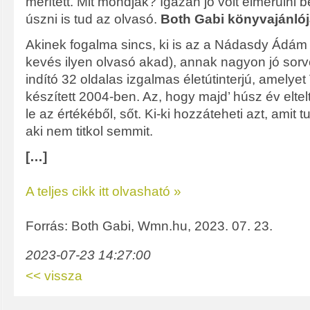
merített. Mit mondjak? Igazán jó volt elmerülni 
úszni is tud az olvasó.
Both Gabi
könyvajánlój
Akinek fogalma sincs, ki is az a Nádasdy Ádám
kevés ilyen olvasó akad), annak nagyon jó sorve
indító 32 oldalas izgalmas életútinterjú, amely
készített 2004-ben. Az, hogy majd’ húsz év eltel
le az értékéből, sőt. Ki-ki hozzáteheti azt, amit t
aki nem titkol semmit.
[…]
A teljes cikk itt olvasható »
Forrás: Both Gabi, Wmn.hu, 2023. 07. 23.
2023-07-23 14:27:00
<< vissza