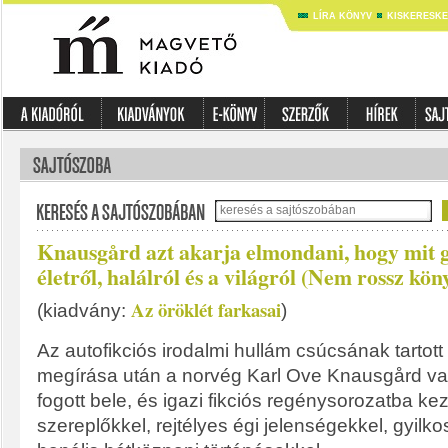
LÍRA KÖNYV
KISKERESK
Knausgård azt akarja elmondani, hogy mit 
életről, halálról és a világról (Nem rossz kön
Az öröklét farkasai
(kiadvány:
)
Az autofikciós irodalmi hullám csúcsának tartot
megírása után a norvég Karl Ove Knausgård va
fogott bele, és igazi fikciós regénysorozatba kezd
szereplőkkel, rejtélyes égi jelenségekkel, gyilk