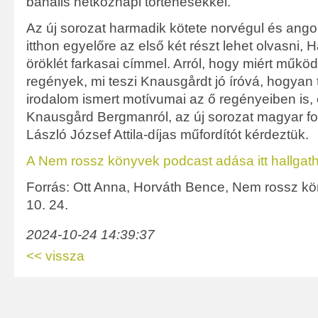
banális hétköznapi történésekkel.
Az új sorozat harmadik kötete norvégul és ango
itthon egyelőre az első két részt lehet olvasni, H
öröklét farkasai címmel. Arról, hogy miért műkö
regények, mi teszi Knausgårdt jó íróvá, hogyan 
irodalom ismert motívumai az ő regényeiben is, é
Knausgård Bergmanról, az új sorozat magyar for
László József Attila-díjas műfordítót kérdeztük.
A Nem rossz könyvek podcast adása itt hallgat
Forrás: Ott Anna, Horváth Bence, Nem rossz kö
10. 24.
2024-10-24 14:39:37
<< vissza