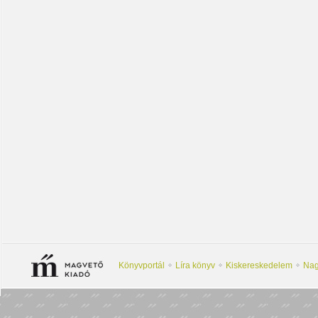
Könyvportál
Líra könyv
Kiskereskedelem
Nag