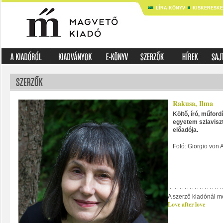
LÍRA KÖNYV
KISKERESK
Rakusa, Ilma
Költő, író, műford
egyetem szlavisz
előadója.
Fotó: Giorgio von A
A szerző kiadónál m
Love after love