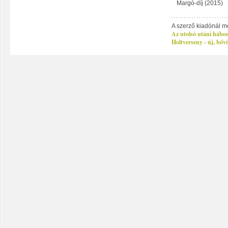
Margó-díj (2015)
A szerző kiadónál m
Az utolsó utáni hábo
Holtverseny - új, bőví