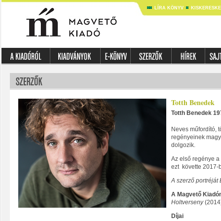
LÍRA KÖNYV
KISKERESK
Totth Benedek
Totth Benedek 19
Neves műfordító, 
regényeinek magya
dolgozik.
Az első regénye a
ezt követte 2017
A szerző portréját
A Magvető Kiadón
Holtverseny
(2014
Díjai