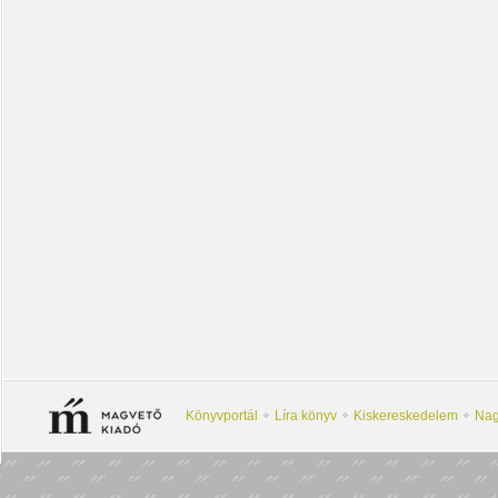
Könyvportál
Líra könyv
Kiskereskedelem
Nag