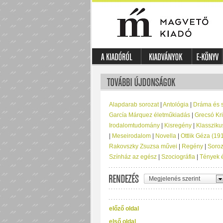
Alapdarab sorozat
|
Antológia
|
Dráma és 
García Márquez életműkiadás
|
Grecsó Kri
Irodalomtudomány
|
Kisregény
|
Klassziku
|
Meseirodalom
|
Novella
|
Ottlik Géza (1
Rakovszky Zsuzsa művei
|
Regény
|
Soroz
Színház az egész
|
Szociográfia
|
Tények 
Megjelenés szerint
előző oldal
első oldal