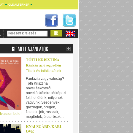
AT
OLDALTÉRKÉP
TÓTH KRISZTINA
Kánkán az üvegpadlón
Titkok és találkozások
Fantázia vagy valóság?
Tóth Krisztina
novelláskötetről
novelláskötetre térképezi
fel, hol élünk, milyenek
vagyunk. Szegények,
gazdagok, öregek,
fiatalok, jók, rosszak,
lvasson bele!
megtörtek, életerősek,...
KNAUSGÅRD, KARL
OVE