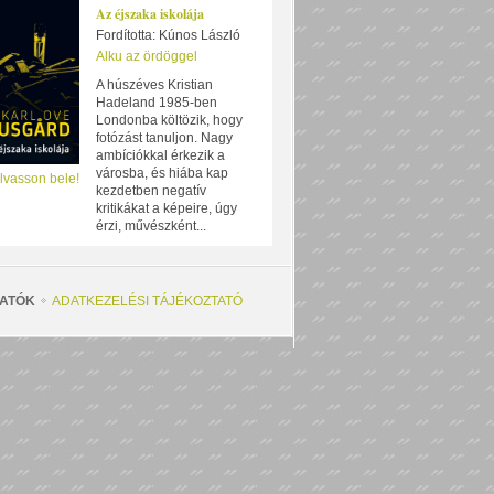
Az éjszaka iskolája
Fordította: Kúnos László
Alku az ördöggel
A húszéves Kristian
Hadeland 1985-ben
Londonba költözik, hogy
fotózást tanuljon. Nagy
ambíciókkal érkezik a
városba, és hiába kap
lvasson bele!
kezdetben negatív
kritikákat a képeire, úgy
érzi, művészként...
ATÓK
ADATKEZELÉSI TÁJÉKOZTATÓ