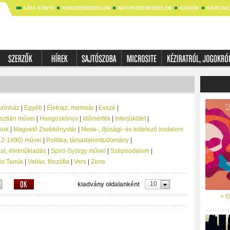
LÍRA KÖNYV
KISKERESKEDELEM
NAGYKERESKEDELEM
KIADÓK
KAPCSOL
színház
|
Egyéb
|
Életrajz, memoár
|
Esszé
|
sztián művei
|
Hangoskönyv
|
Időmérték
|
Interjúkötet
|
sok
|
Magvető Zsebkönyvtár
|
Mese-, ifjúsági- és kötelező irodalom
912-1990) művei
|
Politika, társadalomtudomány
|
at, életműkiadás
|
Spiró György művei
|
Szépirodalom
|
és Tanúk
|
Vallás, filozófia
|
Vers
|
Zene
10
kiadvány oldalanként
> O