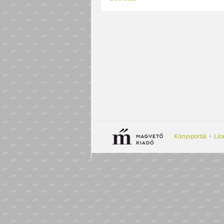
Könyvportál
Lír