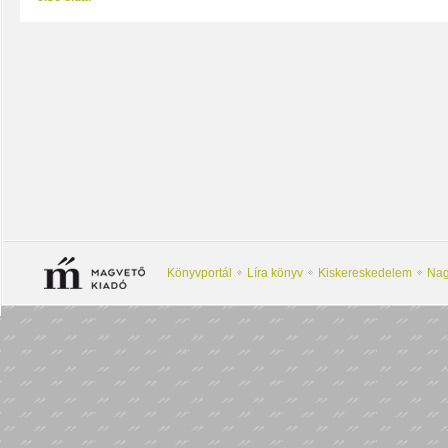
Könyvportál
Líra könyv
Kiskereskedelem
Nag