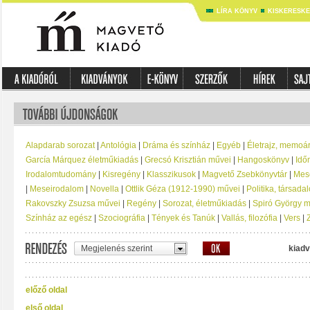
LÍRA KÖNYV
KISKERESK
Alapdarab sorozat
|
Antológia
|
Dráma és színház
|
Egyéb
|
Életrajz, memoá
García Márquez életműkiadás
|
Grecsó Krisztián művei
|
Hangoskönyv
|
Idő
Irodalomtudomány
|
Kisregény
|
Klasszikusok
|
Magvető Zsebkönyvtár
|
Mese
|
Meseirodalom
|
Novella
|
Ottlik Géza (1912-1990) művei
|
Politika, társad
Rakovszky Zsuzsa művei
|
Regény
|
Sorozat, életműkiadás
|
Spiró György 
Színház az egész
|
Szociográfia
|
Tények és Tanúk
|
Vallás, filozófia
|
Vers
|
Megjelenés szerint
kiadv
előző oldal
első oldal