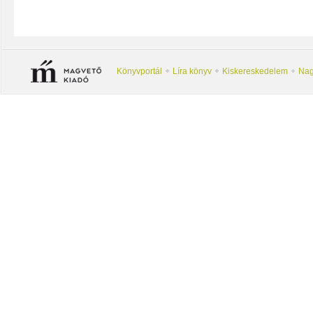
Könyvportál
Líra könyv
Kiskereskedelem
Nag