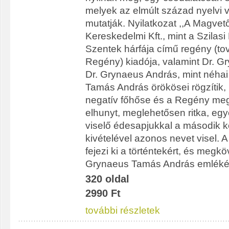
melyek az elmúlt század nyelvi vá
mutatják. Nyilatkozat ,,A Magvet
Kereskedelmi Kft., mint a Szilasi L
Szentek hárfája című regény (to
Regény) kiadója, valamint Dr. G
Dr. Grynaeus András, mint néhai
Tamás András örökösei rögzítik
negatív főhőse és a Regény me
elhunyt, meglehetősen ritka, egy
viselő édesapjukkal a második 
kivételével azonos nevet visel. A
fejezi ki a történtekért, és megkö
Grynaeus Tamás András emlékét
320 oldal
2990 Ft
további részletek