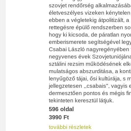
szovjet rendőrség alkalmazásáb
életveszélyes vizeken kénytelen 
ebben a végletekig átpolitizált, 
rettegésre épülő rendszerben so
hogy ki kicsoda, de páratlan ny
emberismerete segítségével legy
Csabai László nagyregényében f
negyvenes évek Szovjetuniójána
sztálini rezsim működésének el
mulatságos abszurditása, a kont
lenyűgöző tájai, ősi kultúrája, s 
jellegzetesen ,,csabais", vagyis
dermesztően pontos és mégis fi
tekinteten keresztül látjuk.
596 oldal
3990 Ft
további részletek