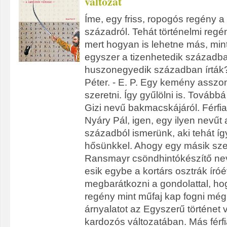
változat
Íme, egy friss, ropogós regény a
századról. Tehát történelmi regén
mert hogyan is lehetne más, mint
egyszer a tizenhetedik századba
huszonegyedik században írták? 
Péter. - E. P. Egy kemény asszony
szeretni. Így gyűlölni is. Továbbá
Gizi nevű bakmacskájáról. Férfiak
Nyáry Pál, igen, egy ilyen nevűt 
századból ismerünk, aki tehát í
hősünkkel. Ahogy egy másik sze
Ransmayr csöndhintókészítő neve
esik egybe a kortárs osztrák íróé
megbarátkozni a gondolattal, hog
regény mint műfaj kap fogni még
árnyalatot az Egyszerű történet 
kardozós változatában. Más férf