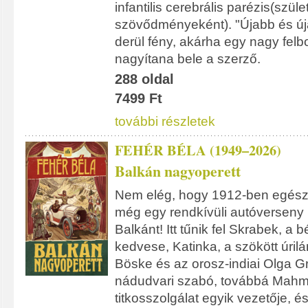
infantilis cerebrális parézis(szül
szövődményeként). "Újabb és új
derül fény, akárha egy nagy fel
nagyítana bele a szerző.
288 oldal
7499 Ft
további részletek
FEHÉR BÉLA (1949–2026)
Balkán nagyoperett
Nem elég, hogy 1912-ben egész 
még egy rendkívüli autóverseny i
Balkánt! Itt tűnik fel Skrabek, a b
kedvese, Katinka, a szökött úril
Böske és az orosz-indiai Olga G
nádudvari szabó, továbbá Mahmut
titkosszolgálat egyik vezetője, é