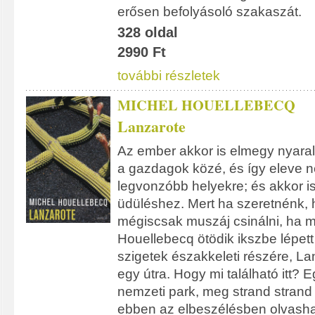
erősen befolyásoló szakaszát.
328 oldal
2990 Ft
további részletek
MICHEL HOUELLEBECQ
Lanzarote
Az ember akkor is elmegy nyaraln
a gazdagok közé, és így eleve ne
legvonzóbb helyekre; és akkor i
üdüléshez. Mert ha szeretnénk, 
mégiscsak muszáj csinálni, ha 
Houellebecq ötödik ikszbe lépett
szigetek északkeleti részére, Lan
egy útra. Hogy mi található itt? 
nemzeti park, meg strand strand 
ebben az elbeszélésben olvashatu