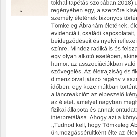
tokhal-tapétás szobában,2018) 
regényében egy, a szerzőre kísé
személy életének bizonyos történe
Tömkeleg Ábrahám életének, éle
evidenciáit, családi kapcsolatait,
beidegződéseit és nyelvi reflexeit
színre. Mindez radikális és felsz
egy olyan alkotó esetében, akin
humor, az asszociációkban való
szövegelés. Az életrajziság és fi
dimenzióival játszó regény vissz
időben, egy közelmúltban történt
a láncreakciót: az elbeszélő kén
az életét, amelyet nagyban meg
fizikai állapota és annak öntuda
interpretálása. Ahogy azt a köny
,,Tudnod kell, hogy Tömkeleg 
ún.mozgássérültként élte az élet