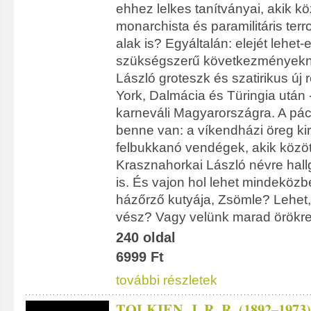
ehhez lelkes tanítványai, akik k
monarchista és paramilitáris ter
alak is? Egyáltalán: elejét lehet-
szükségszerű következményekn
László groteszk és szatirikus ú
York, Dalmácia és Türingia után -
karneváli Magyarországra. A pá
benne van: a víkendházi öreg kir
felbukkanó vendégek, akik közöt
Krasznahorkai László névre hal
is. És vajon hol lehet mindeközb
házőrző kutyája, Zsömle? Lehet
vész? Vagy velünk marad örökr
240 oldal
6999 Ft
további részletek
TOLKIEN, J. R. R. (1892–1973)