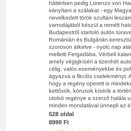
háttérben pedig Lorenzo von Ha
irányítani a szálakat - egy Mag
nevelkedett török szultáni leszár
varrodájából készül a remélt hat
Budapestről startoló autós túr
Románián és Bulgárián keresztül
szoroson átkelve - nyolc nap alat
melletti Fergadába. Vérbeli kala
amely végigkíséri a tizenhét autom
célig, valós eseményekbe és poli
ágyazva a fikciós cselekményt. Az
hogy a regény operett is mindek
kettősök, kórusok kísérik a törté
utolsó regénye a szerző halála u
minden mondatával ünnepli az él
528 oldal
8999 Ft