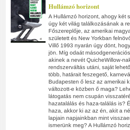
Hullámzó horizont
A Hullámzó horizont, ahogy két
úgy két világ találkozásának a r
Főszereplője, az amerikai magy
született és New Yorkban felnö
Villő 1993 nyarán úgy dönt, ho
jön. Míg odaát másodgenerációs 
akinek a nevét QuicheWillow-nak 
rendszerváltás utáni, saját lehet
több, határait feszegető, karnevá
Budapesten ő lesz az amerikai k
változott-e közben ő maga? Lehe
látogatás nem csupán visszatér
hazatalálás és haza-találás is?
haza, akkor ki az az én, akit a 
lapjain napjainkban mint vissza
ismerünk meg? A Hullámzó horizo