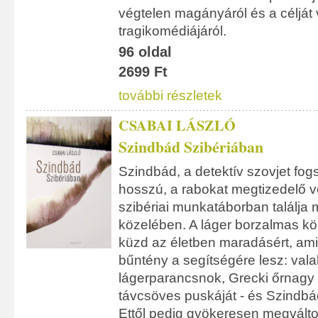
végtelen magányáról és a célját v
tragikomédiájáról.
96 oldal
2699 Ft
további részletek
CSABAI LÁSZLÓ
Szindbád Szibériában
Szindbád, a detektív szovjet fog
hosszú, a rabokat megtizedelő v
szibériai munkatáborban találja 
közelében. A láger borzalmas kö
küzd az életben maradásért, amik
bűntény a segítségére lesz: valak
lágerparancsnok, Grecki őrnagy 
távcsöves puskáját - és Szindbád 
Ettől pedig gyökeresen megváltoz