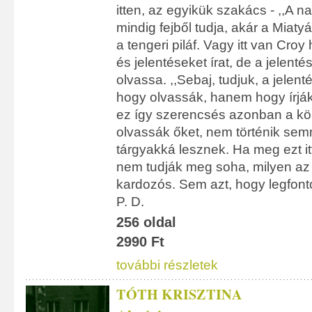
itten, az egyikük szakács - ,,A 
mindig fejből tudja, akár a Miatyá
a tengeri piláf. Vagy itt van Croy
és jelentéseket írat, de a jelenté
olvassa. ,,Sebaj, tudjuk, a jelen
hogy olvassák, hanem hogy írjá
ez így szerencsés azonban a k
olvassák őket, nem történik sem
tárgyakká lesznek. Ha meg ezt it
nem tudják meg soha, milyen az 
kardozós. Sem azt, hogy legfontos
P. D.
256 oldal
2990 Ft
további részletek
TÓTH KRISZTINA