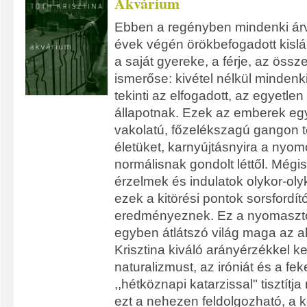
Akvárium
Ebben a regényben mindenki ár
évek végén örökbefogadott kislán
a saját gyereke, a férje, az öss
ismerőse: kivétel nélkül mindenki
tekinti az elfogadott, az egyetle
állapotnak. Ezek az emberek egy 
vakolatú, főzelékszagú gangon 
életüket, karnyújtásnyira a nyom
normálisnak gondolt léttől. Mégis,
érzelmek és indulatok olykor-olyk
ezek a kitörési pontok sorsfordító
eredményeznek. Ez a nyomasztó
egyben átlátszó világ maga az a
Krisztina kiváló arányérzékkel ke
naturalizmust, az iróniát és a fe
,,hétköznapi katarzissal" tisztít
ezt a nehezen feldolgozható, a ko