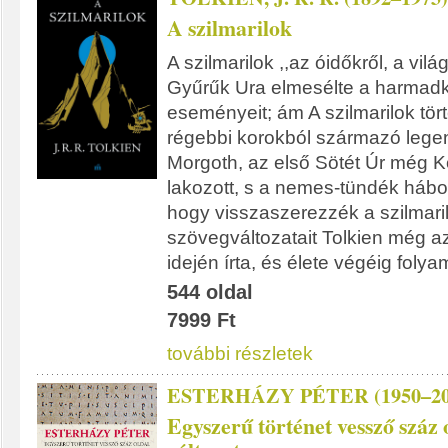
A szilmarilok
A szilmarilok ,,az óidőkről, a vilá
Gyűrűk Ura elmesélte a harmad
eseményeit; ám A szilmarilok tör
régebbi korokból származó lege
Morgoth, az első Sötét Úr még 
lakozott, s a nemes-tündék háború
hogy visszaszerezzék a szilmaril
szövegváltozatait Tolkien még a
idején írta, és élete végéig foly
544 oldal
7999 Ft
további részletek
ESTERHÁZY PÉTER (1950–20
Egyszerű történet vessző száz 