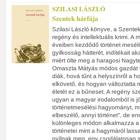
SZILASI LÁSZLÓ
Szentek hárfája
Szilasi László könyve, a Szentek 
regény és intellektuális krimi. A
éveiben kezdődő történet mesélő
gyilkosság hátterét, indítékait aka
miért ölte meg a haragosi Nag
Omaszta Mátyás módos gazdát
diák, hová tűnt a helyszínről a ho
elkövető, és hogyan változtatt
életét ez a bűneset. A regény sz
ugyan a magyar irodalomból is jó
történetmesélési hagyományt, me
elbeszélő, annyi történet", de en
különleges módon alkalmazza a 
történetei mint a hagymáról lassa
nyílnak meg, egy csodálatosan 