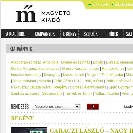
LÍRA KÖNYV
KISKERESK
Alapdarab sorozat
|
Antológia
|
Dráma és színház
|
Egyéb
|
Életrajz, memoá
García Márquez életműkiadás
|
Grecsó Krisztián művei
|
Hangoskönyv
|
Idő
Irodalomtudomány
|
Kisregény
|
Klasszikusok
|
Magvető Zsebkönyvtár
|
Mese
|
Meseirodalom
|
Novella
|
Ottlik Géza (1912-1990) művei
|
Politika, társad
Rakovszky Zsuzsa művei
|
Regény
|
Sorozat, életműkiadás
|
Spiró György 
Színház az egész
|
Szociográfia
|
Tények és Tanúk
|
Vallás, filozófia
|
Vers
|
Megjelenés szerint
kiadv
REGÉNY
GARACZI LÁSZLÓ – NAGY 