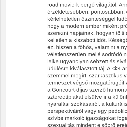
road movie-k pergő világától. An
érzékletesebben, pontosabban,
kérlelhetetlen őszinteséggel tudós
hogy a modern ember miként pró
szerezni napjainak, hogyan tölti 
kelletlen a kiszabott időt. Kéts
ez, hiszen a főhős, valamint a n
véletlenszerűen mellé sodródó n
lelke ugyanolyan sebzett és sivá
üdülésre kiválasztott táj. A <i>La
szemmel megírt, szarkasztikus v
természet végső mozgatórugóit 
a Goncourt-díjas szerző humorra
sztereotípiákat elsütve ír a kül
nyaralási szokásairól, a kulturáli
perspektíváiról vagy egy pedofilo
szívbe markoló igazságokat fog
szexualitás mindent elsöprő erej