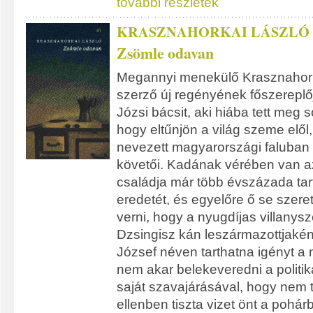
további részletek
KRASZNAHORKAI LÁSZLÓ
Zsömle odavan
Megannyi menekülő Krasznahork
szerző új regényének főszereplő
Józsi bácsit, aki hiába tett meg 
hogy eltűnjön a világ szeme elő
nevezett magyarországi faluban
követői. Kadának vérében van az
családja már több évszázada tart
eredetét, és egyelőre ő se szer
verni, hogy a nyugdíjas villanysz
Dzsingisz kán leszármazottjaként
József néven tarthatna igényt a 
nem akar belekeveredni a politik
saját szavajárásával, hogy nem t
ellenben tiszta vizet önt a pohár