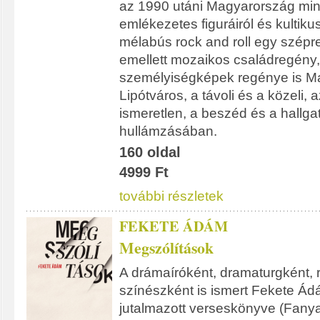
az 1990 utáni Magyarország min
emlékezetes figuráiról és kultikus
mélabús rock and roll egy szépr
emellett mozaikos családregény,
személyiségképek regénye is M
Lipótváros, a távoli és a közeli,
ismeretlen, a beszéd és a hallga
hullámzásában.
160 oldal
4999 Ft
további részletek
FEKETE ÁDÁM
Megszólítások
A drámaíróként, dramaturgként,
színészként is ismert Fekete Ádám
jutalmazott verseskönyve (Fany