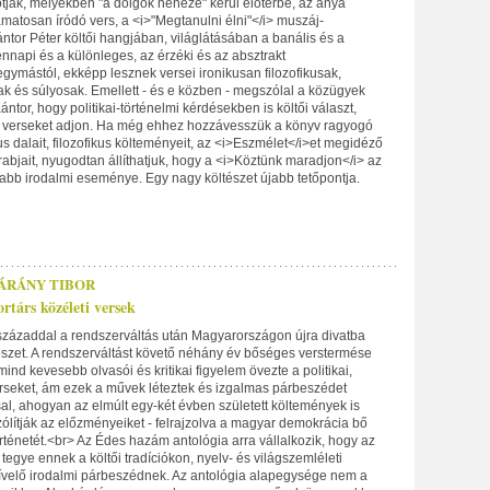
tják, melyekben "a dolgok neheze" kerül előtérbe, az anya
amatosan íródó vers, a <i>"Megtanulni élni"</i> muszáj-
ntor Péter költői hangjában, világlátásában a banális és a
nnapi és a különleges, az érzéki és az absztrakt
egymástól, ekképp lesznek versei ironikusan filozofikusak,
ak és súlyosak. Emellett - és e közben - megszólal a közügyek
ántor, hogy politikai-történelmi kérdésekben is költői választ,
 verseket adjon. Ha még ehhez hozzávesszük a könyv ragyogó
us dalait, filozofikus költeményeit, az <i>Eszmélet</i>et megidéző
rabjait, nyugodtan állíthatjuk, hogy a <i>Köztünk maradjon</i> az
sabb irodalmi eseménye. Egy nagy költészet újabb tetőpontja.
ÁRÁNY TIBOR
társ közéleti versek
ázaddal a rendszerváltás után Magyarországon újra divatba
ltészet. A rendszerváltást követő néhány év bőséges verstermése
ind kevesebb olvasói és kritikai figyelem övezte a politikai,
erseket, ám ezek a művek léteztek és izgalmas párbeszédet
al, ahogyan az elmúlt egy-két évben született költemények is
ólítják az előzményeiket - felrajzolva a magyar demokrácia bő
rténetét.<br> Az Édes hazám antológia arra vállalkozik, hogy az
tegye ennek a költői tradíciókon, nyelv- és világszemléleti
velő irodalmi párbeszédnek. Az antológia alapegysége nem a