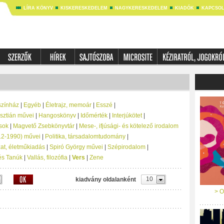
LÍRA KÖNYV
KISKERESKEDELEM
NAGYKERESKEDELEM
KIADÓK
KAPCSOL
színház
|
Egyéb
|
Életrajz, memoár
|
Esszé
|
sztián művei
|
Hangoskönyv
|
Időmérték
|
Interjúkötet
|
sok
|
Magvető Zsebkönyvtár
|
Mese-, ifjúsági- és kötelező irodalom
912-1990) művei
|
Politika, társadalomtudomány
|
at, életműkiadás
|
Spiró György művei
|
Szépirodalom
|
és Tanúk
|
Vallás, filozófia
|
Vers
|
Zene
10
kiadvány oldalanként
> O