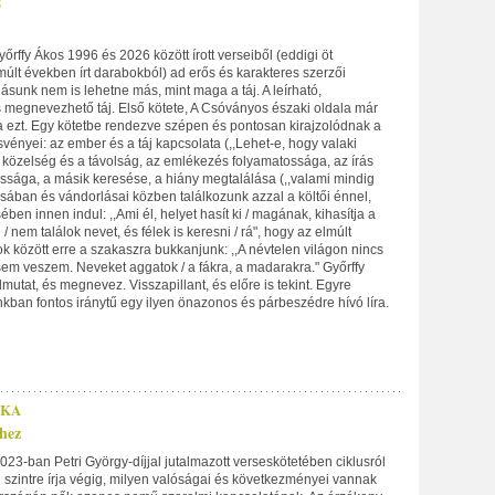
S
yőrffy Ákos 1996 és 2026 között írott verseiből (eddigi öt
múlt években írt darabokból) ad erős és karakteres szerzői
lásunk nem is lehetne más, mint maga a táj. A leírható,
s megnevezhető táj. Első kötete, A Csóványos északi oldala már
a ezt. Egy kötetbe rendezve szépen és pontosan kirajzolódnak a
ösvényei: az ember és a táj kapcsolata (,,Lehet-e, hogy valaki
a közelség és a távolság, az emlékezés folyamatossága, az írás
ossága, a másik keresése, a hiány megtalálása (,,valami mindig
ásában és vándorlásai közben találkozunk azzal a költői énnel,
ében innen indul: ,,Ami él, helyet hasít ki / magának, kihasítja a
/ nem találok nevet, és félek is keresni / rá", hogy az elmúlt
k között erre a szakaszra bukkanjunk: ,,A névtelen világon nincs
 sem veszem. Neveket aggatok / a fákra, a madarakra." Győrffy
lmutat, és megnevez. Visszapillant, és előre is tekint. Egyre
kban fontos iránytű egy ilyen önazonos és párbeszédre hívó líra.
EKA
hez
23-ban Petri György-díjjal jutalmazott verseskötetében ciklusról
ől szintre írja végig, milyen valóságai és következményei vannak