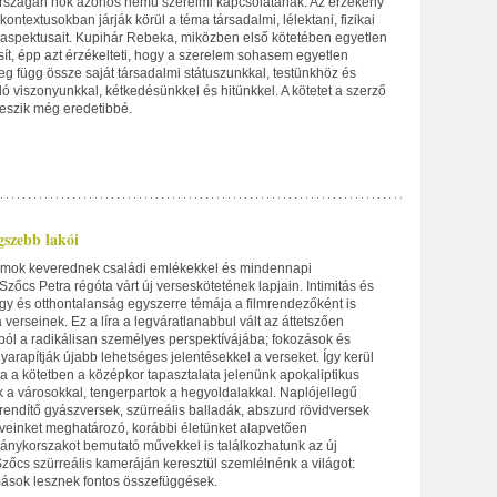
rszágán nők azonos nemű szerelmi kapcsolatának. Az érzékeny
ontextusokban járják körül a téma társadalmi, lélektani, fizikai
aspektusait. Kupihár Rebeka, miközben első kötetében egyetlen
ít, épp azt érzékelteti, hogy a szerelem sohasem egyetlen
leg függ össze saját társadalmi státuszunkkal, testünkhöz és
ó viszonyunkkal, kétkedésünkkel és hitünkkel. A kötetet a szerző
 teszik még eredetibbé.
gszebb lakói
mok keverednek családi emlékekkel és mindennapi
zőcs Petra régóta várt új verseskötetének lapjain. Intimitás és
y és otthontalanság egyszerre témája a filmrendezőként is
 verseinek. Ez a líra a legváratlanabbul vált az áttetszően
ból a radikálisan személyes perspektívájába; fokozások és
arapítják újabb lehetséges jelentésekkel a verseket. Így kerül
a a kötetben a középkor tapasztalata jelenünk apokaliptikus
k a városokkal, tengerpartok a hegyoldalakkal. Naplójellegű
rendítő gyászversek, szürreális balladák, abszurd rövidversek
 éveinket meghatározó, korábbi életünket alapvetően
ványkorszakot bemutató művekkel is találkozhatunk az új
zőcs szürreális kameráján keresztül szemlélnénk a világot:
ások lesznek fontos összefüggések.