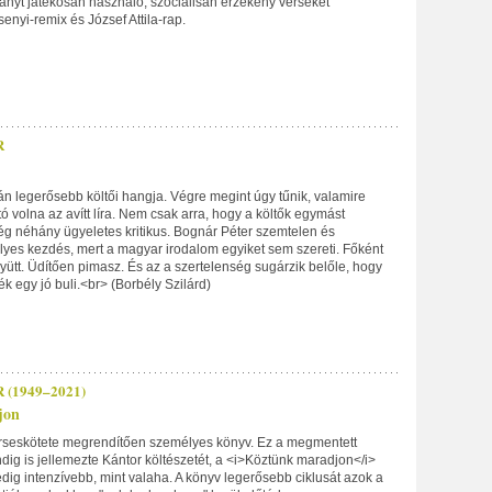
ányt játékosan használó, szociálisan érzékeny verseket
enyi-remix és József Attila-rap.
R
án legerősebb költői hangja. Végre megint úgy tűnik, valamire
 volna az avítt líra. Nem csak arra, hogy a költők egymást
ég néhány ügyeletes kritikus. Bognár Péter szemtelen és
lyes kezdés, mert a magyar irodalom egyiket sem szereti. Főként
gyütt. Üdítően pimasz. És az a szertelenség sugárzik belőle, hogy
ék egy jó buli.<br> (Borbély Szilárd)
(1949–2021)
jon
erseskötete megrendítően személyes könyv. Ez a megmentett
ig is jellemezte Kántor költészetét, a <i>Köztünk maradjon</i>
dig intenzívebb, mint valaha. A könyv legerősebb ciklusát azok a