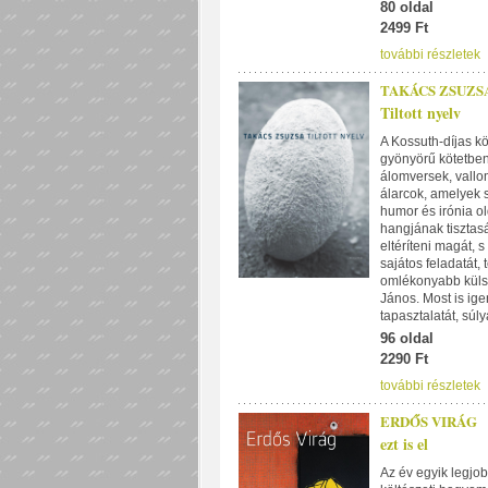
80 oldal
2499 Ft
további részletek
TAKÁCS ZSUZS
Tiltott nyelv
A Kossuth-díjas k
gyönyörű kötetben.
álomversek, vallom
álarcok, amelyek 
humor és irónia ol
hangjának tisztas
eltéríteni magát, 
sajátos feladatát,
omlékonyabb külső 
János. Most is ige
tapasztalatát, súly
96 oldal
2290 Ft
további részletek
ERDŐS VIRÁG
ezt is el
Az év egyik legjo