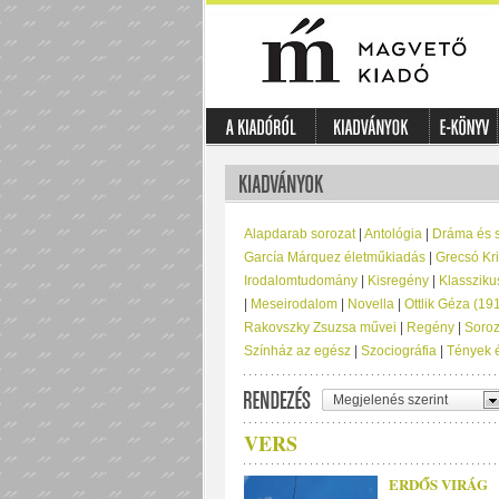
Alapdarab sorozat
|
Antológia
|
Dráma és 
García Márquez életműkiadás
|
Grecsó Kri
Irodalomtudomány
|
Kisregény
|
Klassziku
|
Meseirodalom
|
Novella
|
Ottlik Géza (1
Rakovszky Zsuzsa művei
|
Regény
|
Soroz
Színház az egész
|
Szociográfia
|
Tények 
Megjelenés szerint
VERS
ERDŐS VIRÁG