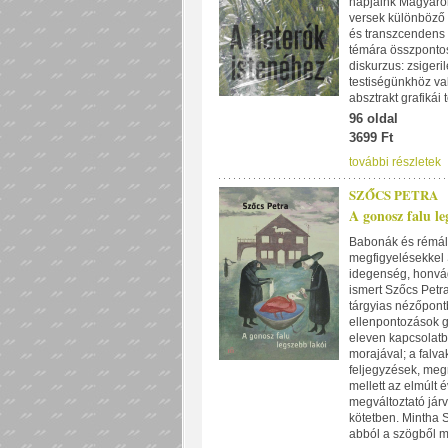
napjaink Magyaro
versek különböző k
és transzcendens 
témára összpontos
diskurzus: zsigeri
testiségünkhöz val
absztrakt grafikái
96 oldal
3699 Ft
további részletek
SZŐCS PETRA
A gonosz falu le
Babonák és rémál
megfigyelésekkel S
idegenség, honvág
ismert Szőcs Petra
tárgyias nézőpont
ellenpontozások gy
eleven kapcsolatb
morajával; a falva
feljegyzések, meg
mellett az elmúlt
megváltoztató jár
kötetben. Mintha S
abból a szögből m