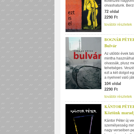
költészeti hagyom
olvashatunk. Berzs
72 oldal
2290 Ft
további részletek
BOGNÁR PÉTE
Bulvár
Az utóbbi évek tal
mintha használható
olvassák, plusz m
tehetséges. Veszé
ezt a két dolgot e
a nyelvvel való ját
104 oldal
2290 Ft
további részletek
KÁNTOR PÉTER 
Köztünk marad
Kántor Péter új v
személyesség mind
nagy verseiben pe