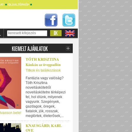
AT
OLDALTÉRKÉP
TÓTH KRISZTINA
Kánkán az üvegpadlón
Titkok és találkozások
Fantázia vagy valóság?
Tóth Krisztina
novelláskötetről
novelláskötetre térképezi
fel, hol élünk, milyenek
vagyunk. Szegények,
gazdagok, öregek,
fiatalok, jók, rosszak,
lvasson bele!
megtörtek, életerősek,...
KNAUSGÅRD, KARL
OVE