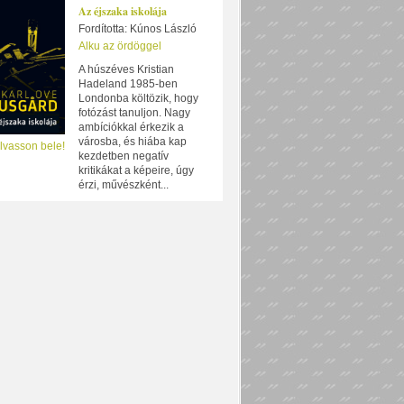
Az éjszaka iskolája
Fordította: Kúnos László
Alku az ördöggel
A húszéves Kristian
Hadeland 1985-ben
Londonba költözik, hogy
fotózást tanuljon. Nagy
ambíciókkal érkezik a
városba, és hiába kap
lvasson bele!
kezdetben negatív
kritikákat a képeire, úgy
érzi, művészként...