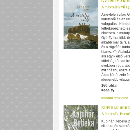
GYŐRFFY ÁKO
A névtelen világ
A névtelen világ G
kötetéből és az el
válogatást. Kiindu
feltérképezhető é
címében is mutatj
Győrffy-líra főbb 
inkább már táj"), 
és a rögzítés font
hiányzik"). Alakul
aki egyik első vers
sötétségből, amire 
években írt darabo
mit / nézni, észre
Ákos költészete fe
idegenebb világun
160 oldal
5999 Ft
további részletek
KUPIHÁR REB
A heterók istené
Kupihár Rebeka 20
ciklusra és szintr