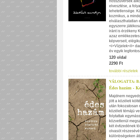
hosszúversek alko
elvesztése, a foly
lehetetlensége. Ká
kozmikus, a minde
elválaszthatatlan 
egyszerre játékos
iránt is érzékeny K
azaz emlékezetes
képverseit, elégik
<i>Vízjelek</i> da
év egyik legfonto
120 oldal
2290 Ft
további részletek
VÁLOGATTA: B
Édes hazám - Kor
Majdnem negyedsz
jött a közéleti kö
után fokozatosan m
közéleti témájú v
folytattak egymáss
közvetlenül megsz
két évtizedének tö
olvasót részesévé 
különbségeken átí