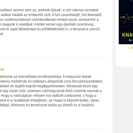
nyvében semmi sem az, aminek látszik: a cím istenes verseket
s sokkal inkább az emberről szól. A hol zavarbaejtő, hol felemelő
en szókimondással szembesítenek minket azzal, amilyenné a
mi magunk is alakítjuk. A kötet versei egy éjjellátó szemüveg
zik le saját ítéleteinket és előítéleteinket is; a könyvet a szerző
sé.
> O
sa
eskönyve az esendőség enciklopédiája. A négyszáz darab
ékeny metaforák és rejtélyes allegóriák sora furcsahelyzetekkel,
tekkel és légből kapott megfigyelésekkel. Mindezek közé egy
k egy olyan szál, amelyen valóságosnak tűnő csomók vannak a
 Hogy a valóságban mélyen hol rejtőzik a képzelet, s hogy a
ved el a realitások erdejében, az maga is képzelt tudás, olyan,
tfogó, fölényes és természeti tudás az életről és a halálról.