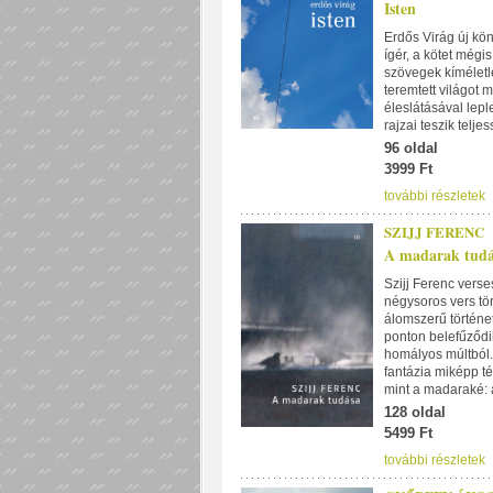
Isten
Erdős Virág új kö
ígér, a kötet mégi
szövegek kíméletl
teremtett világot 
éleslátásával leple
rajzai teszik teljes
96 oldal
3999 Ft
további részletek
SZIJJ FERENC
A madarak tudá
Szijj Ferenc vers
négysoros vers tör
álomszerű történe
ponton belefűződi
homályos múltból.
fantázia miképp té
mint a madaraké: á
128 oldal
5499 Ft
további részletek