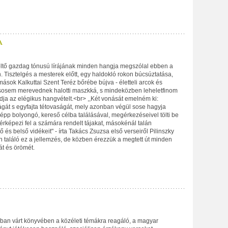
A
öltő gazdag tónusú lírájának minden hangja megszólal ebben a
 Tisztelgés a mesterek előtt, egy haldokló rokon búcsúztatása,
ások Kalkuttai Szent Teréz bőrébe bújva - életteli arcok és
sosem merevednek halotti maszkká, s mindeközben leheletfinom
dja az elégikus hangvételt.<br> ,,Két vonását emelném ki:
ágát s egyfajta tétovaságát, mely azonban végül sose hagyja
s épp bolyongó, kereső célba találásával, megérkezéseivel tölti be
 térképezi fel a számára rendelt tájakat, másokénál talán
és belső vidékeit" - írta Takács Zsuzsa első verseiről Pilinszky
n találó ez a jellemzés, de közben érezzük a megtett út minden
át és örömét.
bban várt könyvében a közéleti témákra reagáló, a magyar